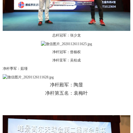
总杆冠军：张少龙
净杆冠军：曾杨权
净杆亚军：吴桂成
净杆季军：茹瑾
净杆殿军：陶显
净杆第五名：袁梅叶