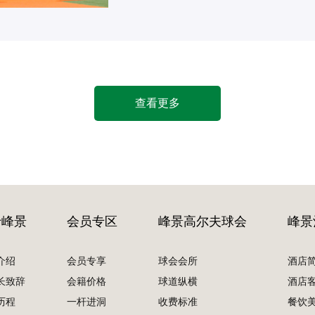
查看更多
于峰景
会员专区
峰景高尔夫球会
峰景
介绍
会员专享
球会会所
酒店
长致辞
会籍价格
球道纵横
酒店
历程
一杆进洞
收费标准
餐饮