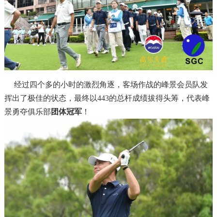
经过四个多的小时的激烈角逐，客场作战的峰景会员队发
挥出了极佳的状态，最终以443的总杆成绩拔得头筹，代表峰
景勇夺俱乐部
团体冠军
！