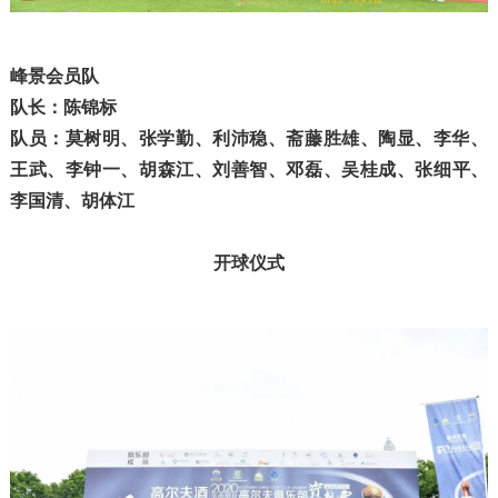
峰景会员队
队长：陈锦标
队员：莫树明、张学勤、利沛稳、斋藤胜雄、陶显、
李华、
王武、
李钟一
、
胡森江、
刘善智、
邓磊、
吴桂成、
张细平、
李国清、
胡体江
开球仪式