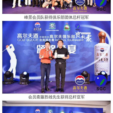
峰景会员队获得俱乐部团体总杆冠军
会员斋藤胜雄先生获得总杆亚军