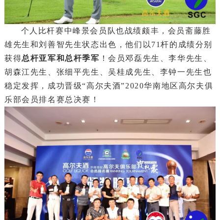
个人比杆赛中峰景会员队也战绩颇丰，会员斋藤胜
雄先生和刘善智先生状态出色，他们以71杆的成绩分别
获得
总杆亚军和总杆季军
！会员邓磊先生、李华先生、
胡森江先生、张细平先生、吴桂成先生、李钟一先生也
稳定发挥，成功晋级“高尔夫酒”2020华南地区高尔夫俱
乐部会员排名赛总决赛！