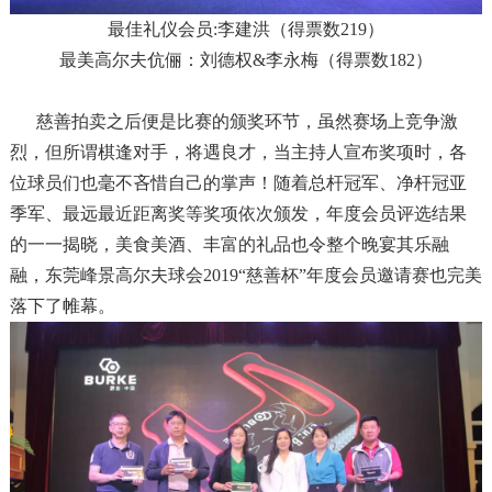
最佳礼仪会员:李建洪（得票数219）
最美高尔夫伉俪：刘德权&李永梅（得票数182）
慈善拍卖之后便是比赛的颁奖环节，虽然赛场上竞争激
烈，但所谓棋逢对手，将遇良才，当主持人宣布奖项时，各
位球员们也毫不吝惜自己的掌声！随着总杆冠军、净杆冠亚
季军、最远最近距离奖等奖项依次颁发，年度会员评选结果
的一一揭晓，美食美酒、丰富的礼品也令整个晚宴其乐融
融，东莞峰景高尔夫球会2019“慈善杯”年度会员邀请赛也完美
落下了帷幕。