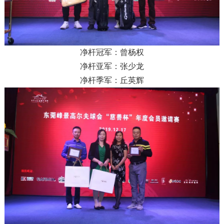
净杆冠军：曾杨权
净杆亚军：张少龙
净杆季军：丘英辉