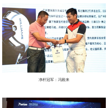
净杆冠军：冯殿来