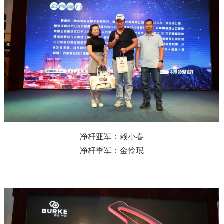
净杆亚军：赖小春
净杆季军：金怜珉